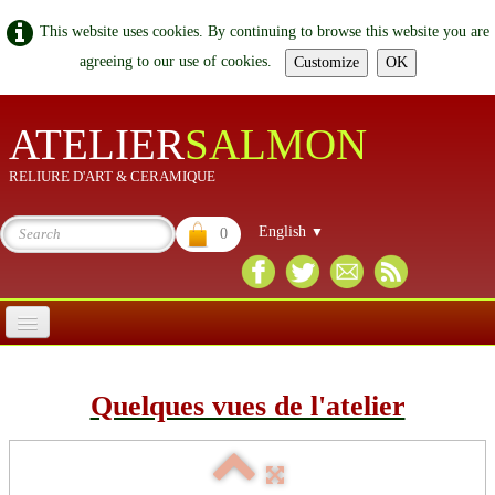
This website uses cookies. By continuing to browse this website you are
agreeing to our use of cookies.
Customize
OK
atelier
salmon
RELIURE D'ART & CERAMIQUE
English
▼
0
ACCUEIL
Quelques vues de l'atelier
LA RELIURE, LA RESTAURATION
Politique de confidentialité